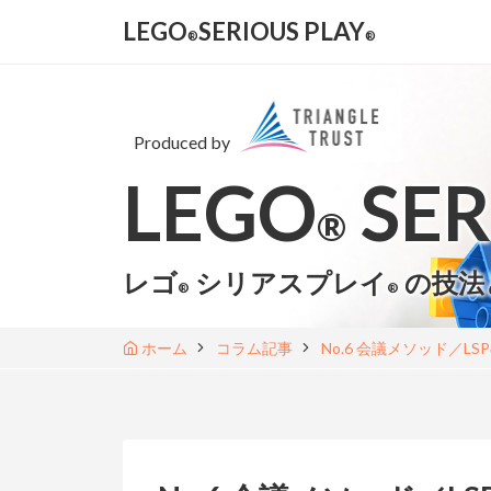
LEGO
SERIOUS PLAY
®
®
Produced by
LEGO
SER
®
レゴ
シリアスプレイ
の技法
®
®
ホーム
コラム記事
No.6 会議メソッド／L