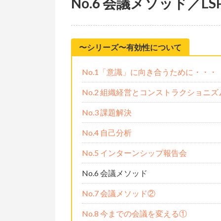
No.6 会議メソッド／
〜シリーズ〜有効性について
No.1「意識」に向き合うために・・・
No.2 組織経営とコンストラクショニ
No.3 課題解決
No.4 自己分析
No.5 インターンシップ報告会
No.6 会議メソッド
No.7 会議メソッド②
No.8 今までの会議を変える①